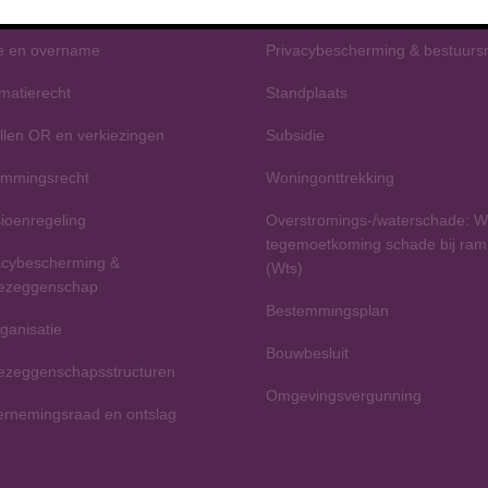
ctief ontslag
Parkeerbeleid
e en overname
Privacybescherming & bestuurs
rmatierecht
Standplaats
ellen OR en verkiezingen
Subsidie
emmingsrecht
Woningonttrekking
ioenregeling
Overstromings-/waterschade: W
tegemoetkoming schade bij ra
acybescherming &
(Wts)
ezeggenschap
Bestemmingsplan
ganisatie
Bouwbesluit
zeggenschapsstructuren
Omgevingsvergunning
rnemingsraad en ontslag