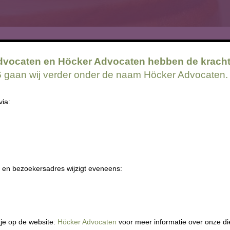
dvocaten en Höcker Advocaten hebben de krach
26 gaan wij verder onder de naam Höcker Advocaten.
che mogelijkheden, de wet- en regelgeving. Wij hebben ruime ervaring
via:
 en bezoekersadres wijzigt eveneens:
ezeggenschapsrecht
Bestuursrecht
esrecht
Handhaving
idsvoorwaarden
Horeca
je op de website:
Höcker Advocaten
voor meer informatie over onze di