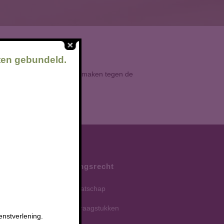
ten gebundeld.
 met aanvragen en bezwaar maken tegen de
Ondernemingsrecht
Geschillen maatschap
Governance vraagstukken
enstverlening.