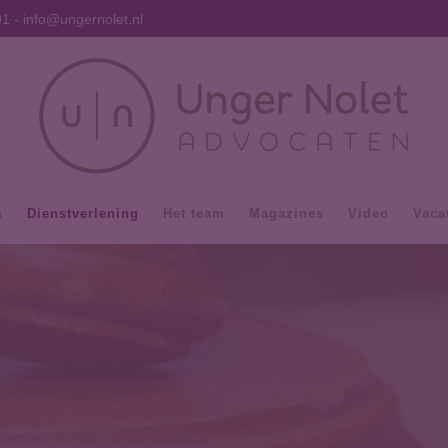
01
-
info@ungernolet.nl
s
Dienstverlening
Het team
Magazines
Video
Vaca