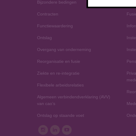
Bijzondere bedingen
Colle
Contracten
Fusi
Functiewaardering
Info
Ontslag
Inst
Overgang van onderneming
Inst
Reorganisatie en fusie
Pens
Ziekte en re-integratie
Priv
med
Flexibele arbeidsrelaties
Reor
Algemeen verbindendverklaring (AVV)
van cao’s
Mede
Ontslag op staande voet
Onde