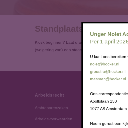
Standplaats
Unger Nolet A
Per 1 april 20
Kiosk beginnen? Laat u adviseren over de juridis
(weigering van) een staanplaatsvergunning.
U kunt ons bereiken 
nolet@hocker.nl
groustra@hocker.nl
mesman@hocker.nl
Ons correspondentie
Arbeidsrecht
Med
Apollolaan 153
Ambtenarenzaken
Advi
1077 AS Amsterdam
Arbeidsvoorwaarden
Arbe
Neem gerust een kijk