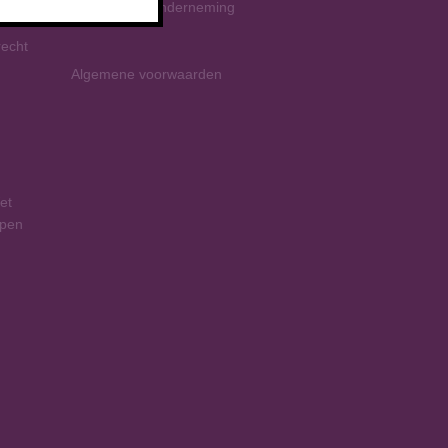
Rechtsvorm onderneming
recht
Algemene voorwaarden
et
mpen