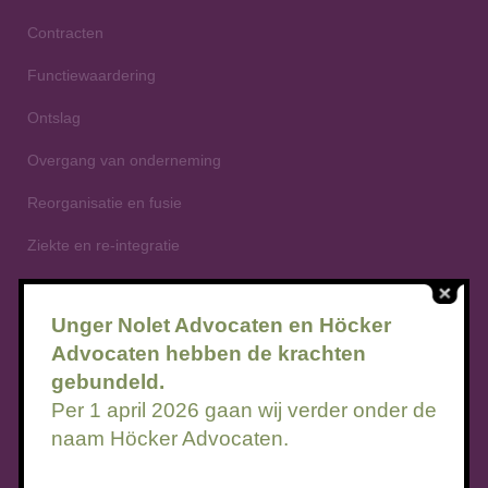
Contracten
Functiewaardering
Ontslag
Overgang van onderneming
Reorganisatie en fusie
Ziekte en re-integratie
Flexibele arbeidsrelaties
Unger Nolet Advocaten en Höcker
Algemeen verbindendverklaring (AVV) van cao’s
Advocaten hebben de krachten
Ontslag op staande voet
gebundeld.
Per 1 april 2026 gaan wij verder onder de
naam Höcker Advocaten.