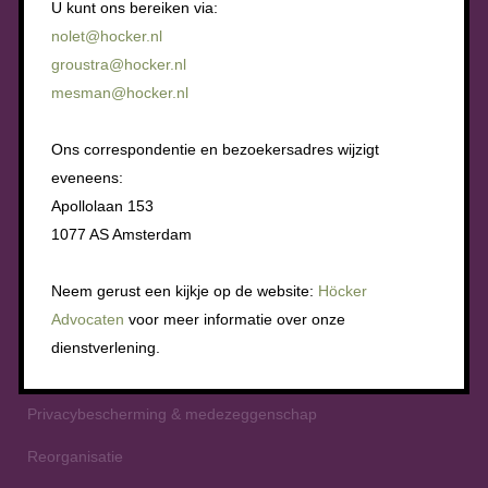
U kunt ons bereiken via:
Medezeggenschapsrecht
nolet@hocker.nl
groustra@hocker.nl
Adviesrecht
mesman@hocker.nl
Arbeidsvoorwaarden
Ons correspondentie en bezoekersadres wijzigt
Collectief ontslag
eveneens:
Fusie en overname
Apollolaan 153
1077 AS Amsterdam
Informatierecht
Instellen OR en verkiezingen
Neem gerust een kijkje op de website:
Höcker
Advocaten
voor meer informatie over onze
Instemmingsrecht
dienstverlening.
Pensioenregeling
Privacybescherming & medezeggenschap
Reorganisatie