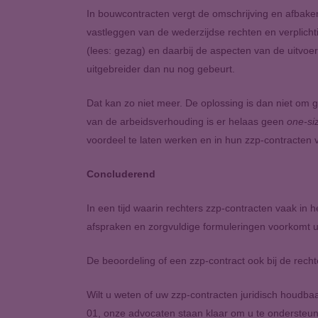
In bouwcontracten vergt de omschrijving en afbaken
vastleggen van de wederzijdse rechten en verplicht
(lees: gezag) en daarbij de aspecten van de uitvoeri
uitgebreider dan nu nog gebeurt.
Dat kan zo niet meer. De oplossing is dan niet om g
van de arbeidsverhouding is er helaas geen
one-siz
voordeel te laten werken en in hun zzp-contracten v
Concluderend
In een tijd waarin rechters zzp-contracten vaak in 
afspraken en zorgvuldige formuleringen voorkomt u
De beoordeling of een zzp-contract ook bij de recht
Wilt u weten of uw zzp-contracten juridisch houdba
01, onze advocaten staan klaar om u te ondersteu