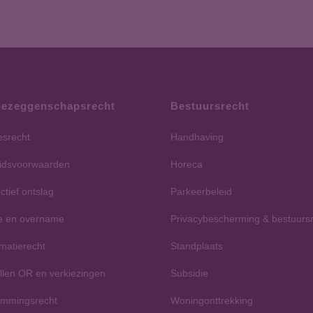
ezeggenschapsrecht
Bestuursrecht
esrecht
Handhaving
idsvoorwaarden
Horeca
ctief ontslag
Parkeerbeleid
e en overname
Privacybescherming & bestuurs
rmatierecht
Standplaats
ellen OR en verkiezingen
Subsidie
emmingsrecht
Woningonttrekking