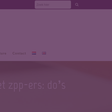
ture
Contact
t zpp-ers: do’s