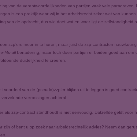
ing van de verantwoordelijkheden van partijen vaak vele paragraven. D
ingen is een praktijk waar wij in het arbeidsrecht zeker wat van kunne
ng van de opdracht, dus wie doet wat en waar ligt de zelfstandigheid of 
een zzp’ers meer in te huren, maar juist de zzp-contracten nauwkeurige
e-fits-all
benadering, maar toch doen partijen er beiden goed aan om 
oldoende duidelijkheid te creëren.
het voordeel van de (pseudo)zzp’er blijken uit te leggen is goed contr
 vervelende verrassingen achteraf.
er als zzp-contract standhoudt is niet eenvoudig. Datzelfde geldt voor 
ar zijn of bent u op zoek naar arbeidsrechtelijk advies? Neem dan geru
nen.