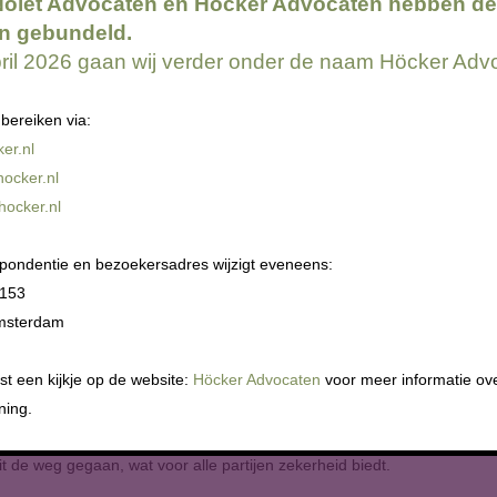
Nolet Advocaten en Höcker Advocaten hebben de
inanciële gevolgen van zowel loonclaims als navorderingen (pensioen)f
n gebundeld.
pril 2026 gaan wij verder onder de naam Höcker Adv
bereiken via:
er.nl
ocker.nl
p-contract is (en niet ‘
wishful thinking’
).
cker.nl
erk dat ook echt goed in de overeenkomst uit: simpele en oppervlakk
pondentie en bezoekersadres wijzigt eveneens:
 153
omt claims
msterdam
 met contracten in de bouw en hoe daar met vergelijkbare problematiek
antwoordelijkheden: denk aan de opdrachtgever, aannemer, onderaann
t een kijkje op de website:
Höcker Advocaten
voor meer informatie ov
idelijk is wie precies verantwoordelijk is. Om incidenten en eventuele o
ning.
wordt in bouwcontracten de verantwoordelijkheidsverdeling uitgebreid u
 de weg gegaan, wat voor alle partijen zekerheid biedt.