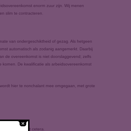
arbeidsovereenkomst enorm zuur zijn. Wij menen
en slim te contracteren.
 mate van ondergeschiktheid of gezag. Als hetgeen
omst automatisch als zodanig aangemerkt. Daarbij
an de overeenkomst is niet doorslaggevend; zelfs
e komen. De kwalificatie als arbeidsovereenkomst
ijk wordt hier te nonchalant mee omgegaan, met grote
fstandigheid, et cetera.