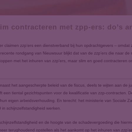
m contracteren met zpp-ers: do’s a
ker claimen zzp’ers een dienstverband bij hun opdrachtgevers – omdat zij
ecente rondgang van Nieuwsuur blijkt dat van de zzp’ers die naar de r
t stoppen met het inhuren van zzp’ers, maar slim en goed contracteren 
 naast het aangescherpte beleid van de fiscus, deels te wijten aan de 
eft een tiental gezichtspunten voor de kwalificatie van zzp-contracten. D
 hun eigen arbeidsverhouding. En terecht: het ministerie van Sociale
0 in schijnzelfstandigheid werken.
schijnzelfstandigheid en de hoogte van de schadevergoeding die hierm
meer terughoudend opstellen als het aankomt op het inhuren van zzp’ers,