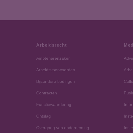
Arbeidsrecht
Med
Ambtenarenzaken
Advi
Arbeidsvoorwaarden
Arbe
Bijzondere bedingen
Colle
Contracten
Fusi
Functiewaardering
Info
Ontslag
Inst
Overgang van onderneming
Inst