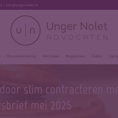
01
-
info@ungernolet.nl
s
Dienstverlening
Het team
Magazines
Video
Vaca
door slim contracteren me
wsbrief mei 2025