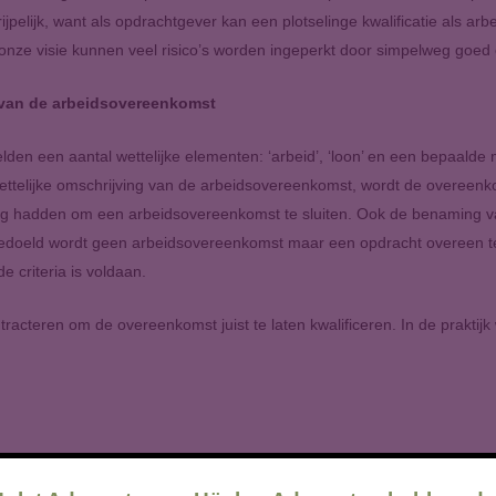
ijpelijk, want als opdrachtgever kan een plotselinge kwalificatie als 
 in onze visie kunnen veel risico’s worden ingeperkt door simpelweg goed 
 van de arbeidsovereenkomst
lden een aantal wettelijke elementen: ‘arbeid’, ‘loon’ en een bepaalde
ettelijke omschrijving van de arbeidsovereenkomst, wordt de overeenk
eling hadden om een arbeidsovereenkomst te sluiten. Ook de benaming v
at bedoeld wordt geen arbeidsovereenkomst maar een opdracht overeen t
criteria is voldaan.
contracteren om de overeenkomst juist te laten kwalificeren. In de prakt
rken omdat het flexibeler, goedkoper en makkelijk is.
tract kan aanmerken met enkele simpele regelingen over aansturing, zel