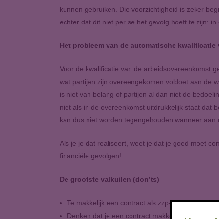
kunnen gebruiken. Die voorzichtigheid is zeker begr
echter dat dit niet per se het gevolg hoeft te zijn:
Het probleem van de automatische kwalificatie
Voor de kwalificatie van de arbeidsovereenkomst ge
wat partijen zijn overeengekomen voldoet aan de w
is niet van belang of partijen al dan niet de bedo
niet als in de overeenkomst uitdrukkelijk staat d
kan dus niet worden tegengehouden wanneer aan de 
Als je je dat realiseert, weet je dat je goed moet 
financiële gevolgen!
De grootste valkuilen (don’ts)
Te makkelijk een contract als zzp-contract aanme
Denken dat je een contract makkelijk als zzp-con