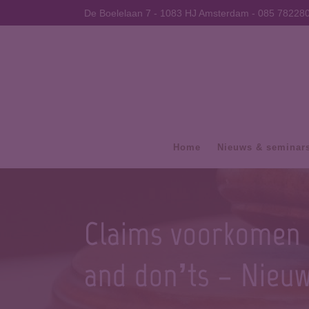
De Boelelaan 7 - 1083 HJ Amsterdam -
085 78228
Home
Nieuws & seminar
Claims voorkomen 
and don’ts – Nieu