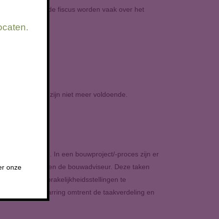
ondsen en zelfs de fiscus worden vaak over het
ocaten.
ige regelingen zijn niet meer voldoende.
 wordt omgegaan. In een bouwproject/-proces zijn er
emer, architect en de bouwadviseur. Deze taken
er onze
nterechte aansprakelijkheidsstellingen te
itgewerkt. Verwarring omtrent de taakverdeling en