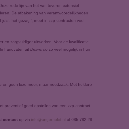
eze rode lijn van het van tevoren extensief
n leren. De afbakening van verantwoordelijkheden
juist ‘het gezag ’, moet in zzp-contracten veel
r en zorgvuldiger uitwerken. Voor de kwalificatie
de handvaten uit
Deliveroo
zo veel mogelijk in hun
acteren geen luxe meer, maar noodzaak. Met heldere
het preventief goed opstellen van een zzp-contract.
st
contact
op via
info@ungernolet.nl
of 085 782 28