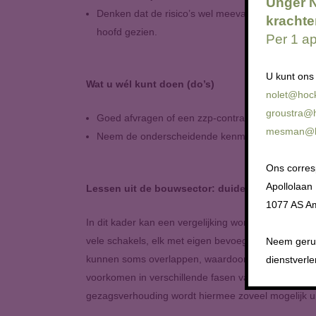
Unger 
Denken dat de risico’s wel meevallen: de grote f
krachte
hoofd gezien.
Per 1 a
U kunt ons 
Wat u wél kunt doen (do’s)
nolet@hock
groustra@h
Goed afvragen of een zzp-contract echt wel een zz
mesman@ho
Neem de onderscheidende kenmerken serieus en w
Ons corres
Apollolaan
Lessen uit de bouwsector: duidelijkheid voork
1077 AS A
In dit kader kan een vergelijking worden getroffen
vele schakels, elk met eigen bevoegdheden en ver
Neem gerus
kunnen soms overlappen, waardoor het niet altijd du
dienstverle
voorkomen in verschillende fasen van een project, 
gezagsverhouding wordt hiermee zoveel mogelijk uit