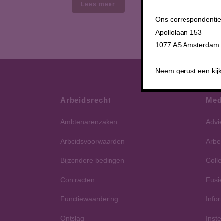
Lees meer
Ons correspondentie
Apollolaan 153
1077 AS Amsterdam
Neem gerust een kijk
Arbeidsrecht
Med
Ambtenarenzaken
Advi
Arbeidsvoorwaarden
Arbe
Bijzondere bedingen
Colle
Contracten
Fusi
Functiewaardering
Info
Ontslag
Inst