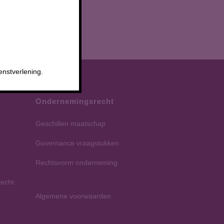
enstverlening.
Ondernemingsrecht
Geschillen maatschap
Governance vraagstukken
Rechtsvorm onderneming
recht
Algemene voorwaarden