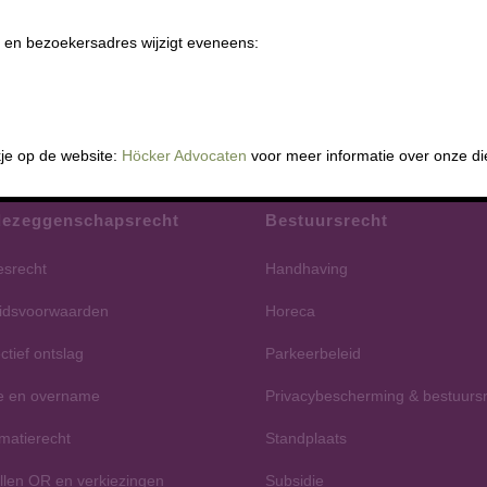
 en bezoekersadres wijzigt eveneens:
je op de website:
Höcker Advocaten
voor meer informatie over onze di
ezeggenschapsrecht
Bestuursrecht
esrecht
Handhaving
idsvoorwaarden
Horeca
ctief ontslag
Parkeerbeleid
e en overname
Privacybescherming & bestuurs
rmatierecht
Standplaats
ellen OR en verkiezingen
Subsidie