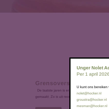
Unger Nolet A
Per 1 april 20
Grensoverschrijdend ged
U kunt ons bereiken 
De laatste jaren is er steeds meer aandacht vo
nolet@hocker.nl
gemaakt. Zo is uit recent onderzoek van het Ve
groustra@hocker.nl
mesman@hocker.nl