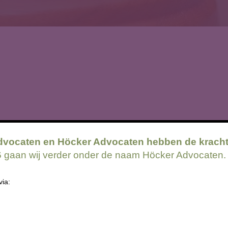
dvocaten en Höcker Advocaten hebben de krach
26 gaan wij verder onder de naam Höcker Advocaten.
rag op de werkvloer: een zorgplich
via:
or grensoverschrijdend gedrag, hetgeen zich onder andere uit in het fe
rwey-Jonkers instituut gebleken dat er tussen 2020 en 2022 een toena