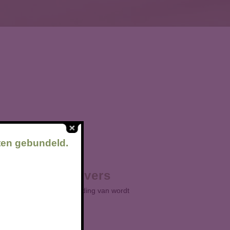
ten gebundeld.
t voor werkgevers
it dat er steeds meer melding van wordt
me...