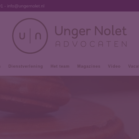
01
-
info@ungernolet.nl
s
Dienstverlening
Het team
Magazines
Video
Vaca